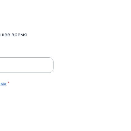
йшее время
ных
*